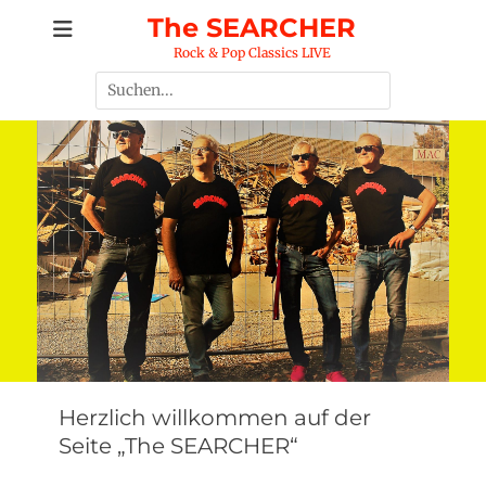
Zum
The SEARCHER
Inhalt
Rock & Pop Classics LIVE
springen
Suche
nach:
Herzlich willkommen auf der
Seite „The SEARCHER“